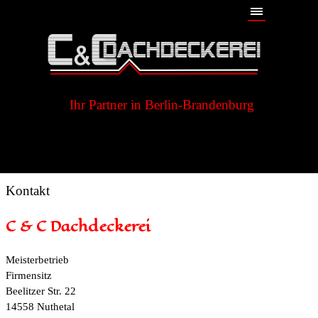
Direkt zum Seiteninhalt
Menü überspringen
Ihr Partner in Berlin-Brandenburg
Kontakt
C & C Dachdeckerei
Meisterbetrieb
Firmensitz
Beelitzer Str. 22
14558 Nuthetal